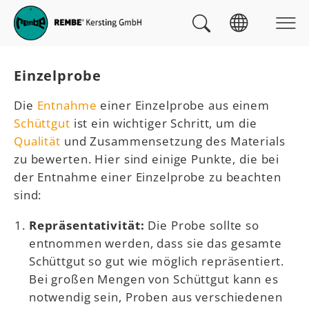
Skip to main navigation
zum Inhalt
Skip to page footer
Sie sind hier:
Einzelprobe
Die
Entnahme
einer Einzelprobe aus einem
Schüttgut
ist ein wichtiger Schritt, um die
Qualität
und Zusammensetzung des Materials
zu bewerten. Hier sind einige Punkte, die bei
der Entnahme einer Einzelprobe zu beachten
sind:
Repräsentativität:
Die Probe sollte so
entnommen werden, dass sie das gesamte
Schüttgut so gut wie möglich repräsentiert.
Bei großen Mengen von Schüttgut kann es
notwendig sein, Proben aus verschiedenen