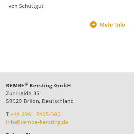
von Schüttgut
v
Mehr Info
fo
®
REMBE
Kersting GmbH
Zur Heide 35
59929 Brilon, Deutschland
T
+49 2961 7405-300
info@rembe-kersting.de