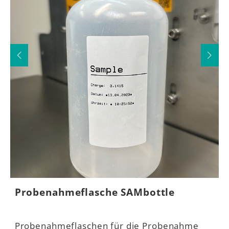
Probenahmeflasche SAMbottle
B
st
Probenahmeflaschen für die Probenahme
B