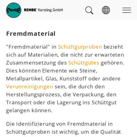
Skip to main navigation
zum Inhalt
Skip to page footer
Sie sind hier:
Fremdmaterial
"Fremdmaterial" in
Schüttgutproben
bezieht
sich auf Materialien, die nicht zur erwarteten
Zusammensetzung des
Schüttgutes
gehören.
Dies könnten Elemente wie Steine,
Metallpartikel, Glas, Kunststoff oder andere
Verunreinigungen
sein, die durch den
Herstellungsprozess, die Verpackung, den
Transport oder die Lagerung ins Schüttgut
gelangen können.
Die Identifizierung von Fremdmaterial in
Schüttgutproben ist wichtig, um die Qualität