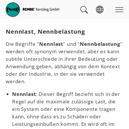
Skip to main navigation
zum Inhalt
Skip to page footer
Sie sind hier:
Nennlast, Nennbelastung
Die Begriffe "
Nennlast
" und "
Nennbelastung
"
werden oft synonym verwendet, aber es kann
subtile Unterschiede in ihrer Bedeutung oder
Anwendung geben, abhängig von dem Kontext
oder der Industrie, in der sie verwendet
werden.
Nennlast
: Dieser Begriff bezieht sich in der
Regel auf die maximale zulässige Last, die
ein System oder eine Komponente tragen
kann, ohne dass es zu Schäden oder
Leistungseinbußen kommt. Es wird oft im