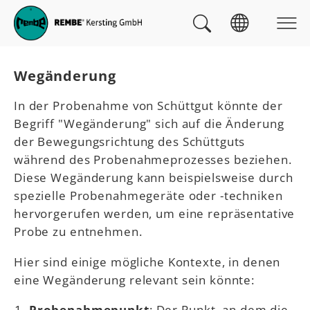
Skip to main navigation
zum Inhalt
Skip to page footer
Sie sind hier:
Wegänderung
In der Probenahme von Schüttgut könnte der
Begriff "Wegänderung" sich auf die Änderung
der Bewegungsrichtung des Schüttguts
während des Probenahmeprozesses beziehen.
Diese Wegänderung kann beispielsweise durch
spezielle Probenahmegeräte oder -techniken
hervorgerufen werden, um eine repräsentative
Probe zu entnehmen.
Hier sind einige mögliche Kontexte, in denen
eine Wegänderung relevant sein könnte:
Probenahmepunkt
: Der Punkt, an dem die