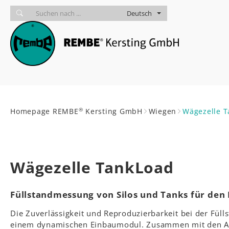
Skip to main navigation
zum Inhalt
Skip to page footer
Deutsch
Sie sind hier:
®
Homepage REMBE
Kersting GmbH
Wiegen
Wägezelle 
Wägezelle TankLoad
Füllstandmessung von Silos und Tanks für den
Die Zuverlässigkeit und Reproduzierbarkeit bei der Fül
einem dynamischen Einbaumodul. Zusammen mit den Ausw