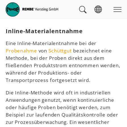
Skip to main navigation
zum Inhalt
Skip to page footer
Sie sind hier:
Inline-Materialentnahme
Eine Inline-Materialentnahme bei der
Probenahme
von
Schüttgut
bezeichnet eine
Methode, bei der Proben direkt aus dem
fließenden Produktstrom entnommen werden,
während der Produktions- oder
Transportprozess fortgesetzt wird.
Die Inline-Methode wird oft in industriellen
Anwendungen genutzt, wenn kontinuierliche
oder häufige Proben benötigt werden, zum
Beispiel zur laufenden Qualitätskontrolle oder
zur Prozessüberwachung. Ein wesentlicher