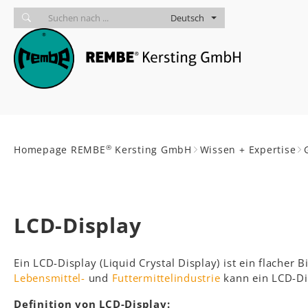
Skip to main navigation
zum Inhalt
Skip to page footer
Deutsch
Sie sind hier:
®
Homepage REMBE
Kersting GmbH
Wissen + Expertise
LCD-Display
Ein LCD-Display (Liquid Crystal Display) ist ein flacher 
Lebensmittel-
und
Futtermittelindustrie
kann ein LCD-Di
Definition von LCD-Display: