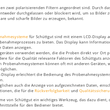
schen zwei polarisierenden Filtern angeordnet sind. Durch 
 entweder durchgelassen oder blockiert wird, um so Bilder 
klare und scharfe Bilder zu erzeugen, bekannt.
enahmesysteme
für Schüttgut sind mit einem LCD-Display a
benahmeprozesses zu bieten. Das Display kann Informatio
e Daten anzeigen.
egeräten verwendet werden, die die Proben direkt vor Ort p
ere für die Qualität relevante Faktoren des Schüttguts anz
 in Probenahmesystemen können oft mit anderen Geräten, 
möglichen.
LCD-Display erleichtert die Bedienung des Probenahmesyste
n.
glichen auch die Anzeige von aufgezeichneten Daten, eins
ionen, die für die
Rückverfolgbarkeit
und
Qualitätssicher
me von Schüttgut ein wichtiges Werkzeug, das dazu dient
hnittstelle für den Bediener bietet.