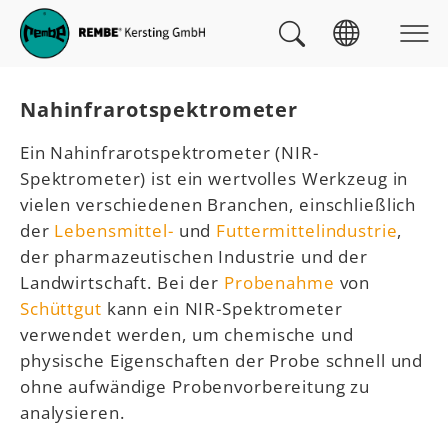
Skip to main navigation
zum Inhalt
Skip to page footer
Sie sind hier:
Nahinfrarotspektrometer
Ein Nahinfrarotspektrometer (NIR-
Spektrometer) ist ein wertvolles Werkzeug in
vielen verschiedenen Branchen, einschließlich
der
Lebensmittel-
und
Futtermittelindustrie
,
der pharmazeutischen Industrie und der
Landwirtschaft. Bei der
Probenahme
von
Schüttgut
kann ein NIR-Spektrometer
verwendet werden, um chemische und
physische Eigenschaften der Probe schnell und
ohne aufwändige Probenvorbereitung zu
analysieren.