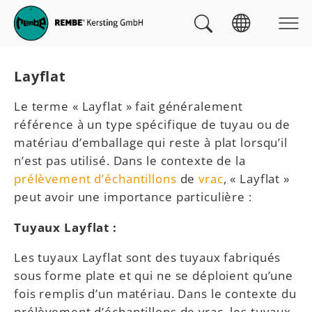
Skip to main navigation
au contenu
Skip to page footer
Vous êtes ici :
Layflat
Le terme « Layflat » fait généralement
référence à un type spécifique de tuyau ou de
matériau d’emballage qui reste à plat lorsqu’il
n’est pas utilisé. Dans le contexte de la
prélèvement d’échantillons
de
vrac
, « Layflat »
peut avoir une importance particulière :
Tuyaux Layflat :
Les tuyaux Layflat sont des tuyaux fabriqués
sous forme plate et qui ne se déploient qu’une
fois remplis d’un matériau. Dans le contexte du
prélèvement d’échantillons de vrac, les tuyaux