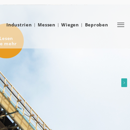
Industrien
Messen
Wiegen
Beproben
Lesen
ie mehr
Ne